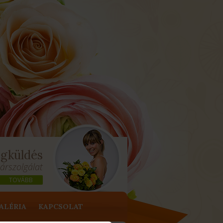
ágküldés
társzolgálat
TOVÁBB
ALÉRIA
KAPCSOLAT