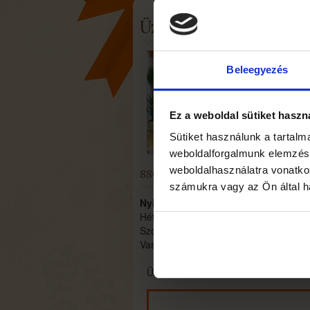
Üzletünk
Beleegyezés
Ez a weboldal sütiket haszn
Sütiket használunk a tartal
weboldalforgalmunk elemzésé
weboldalhasználatra vonatko
8800 Nagykanizsa, Teleki út 1.
számukra vagy az Ön által ha
Nyitva tartás
Hétfő - Péntek
07:00 -
Szombat
08:00 -
Vasár- és ünnepnapokon
ZÁRVA
Üzletünk, vasárnaponkánt, valamint 