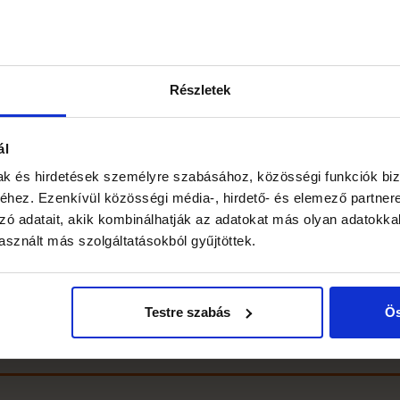
Részletek
ál
mak és hirdetések személyre szabásához, közösségi funkciók biz
hez. Ezenkívül közösségi média-, hirdető- és elemező partner
zó adatait, akik kombinálhatják az adatokat más olyan adatokka
sznált más szolgáltatásokból gyűjtöttek.
 17:00
 12:00
Testre szabás
Ös
minden év január 1-én, és december 25-én zárva tart.