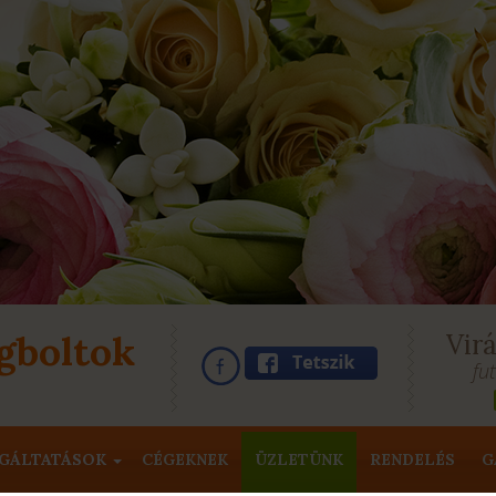
gboltok
Vir
fu
GÁLTATÁSOK
CÉGEKNEK
ÜZLETÜNK
RENDELÉS
G