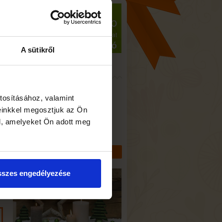
Névnap
2026. augusztus 8., szombat
László
A sütikről
Üzletünk
8800 Nagykanizsa,
tosításához, valamint
Teleki út 1.
einkkel megosztjuk az Ön
Hírek
l, amelyeket Ön adott meg
TOVÁBBI HÍREK MEGTEKINTÉSE
szes engedélyezése