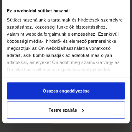
vegyék figyelembe az utalási időt!
Cím: Dömötörfy István, 8800 Nagykanizsa, Teleki út 1.
Ez a weboldal sütiket használ
A virágküldés szolgáltatásunk térítés ellenében vehető
Sütiket használunk a tartalmak és hirdetések személyre
igénybe.
szabásához, közösségi funkciók biztosításához,
Amennyiben e-mailben küldi el rendelését, úgy munkatársaink az
valamint weboldalforgalmunk elemzéséhez. Ezenkívül
ár megjelölésével válaszolni fognak Önnek a megadott e-mail
közösségi média-, hirdető- és elemező partnereinkkel
címre, és az Ön által küldött jóváhagyással készítik el a rendelést
megosztjuk az Ön weboldalhasználatra vonatkozó
és értesítik Önt a fizetési lehetőségekről.
adatait, akik kombinálhatják az adatokat más olyan
Megrendelő neve:
adatokkal, amelyeket Ön adott meg számukra vagy az
Ön által használt más szolgáltatásokból gyűjtöttek.
Megrendelő címe:
Megrendelő telefonszáma:
Összes engedélyezése
Megrendelő e-mail címe:
Testre szabás
Ajándékozott neve: