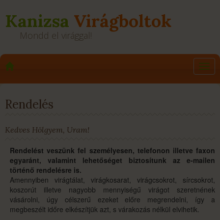
Kanizsa
Virágboltok
Mondd el virággal!
Virágküldés
Togg
futárszolgálat
navig
TOVÁBB
Rendelés
Kedves Hölgyem, Uram!
Rendelést veszünk fel személyesen, telefonon illetve faxon
egyaránt, valamint lehetőséget biztosítunk az e-mailen
történő rendelésre is.
Amennyiben virágtálat, virágkosarat, virágcsokrot, sírcsokrot,
koszorút illetve nagyobb mennyiségű virágot szeretnének
vásárolni, úgy célszerű ezeket előre megrendelni, így a
megbeszélt időre elkészítjük azt, s várakozás nélkül elvihetik.