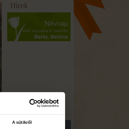
Hírek
Névnap
2026. augusztus 6., csütörtök
Berta, Bettina
A sütikről