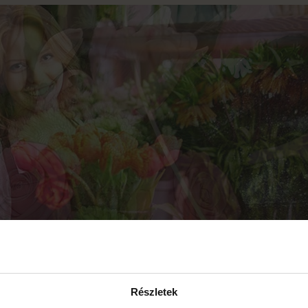
1
2
3
4
5
6
Részletek