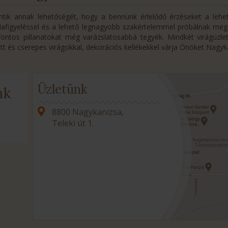
tik annak lehetőségét, hogy a bennünk érlelődő érzéseket a lehető
dafigyeléssel és a lehető legnagyobb szakértelemmel próbálnak me
ntos pillanatokat még varázslatosabbá tegyék. Mindkét virágüzlet
ott és cserepes virágokkal, dekorációs kellékekkel várja Önöket Nagyk
Üzletünk
nk
8800 Nagykanizsa,
Teleki út 1.