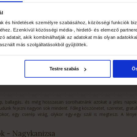
ál
mak és hirdetések személyre szabásához, közösségi funkciók biz
hez. Ezenkívül közösségi média-, hirdető- és elemező partner
zó adatait, akik kombinálhatják az adatokat más olyan adatokka
sznált más szolgáltatásokból gyűjtöttek.
Esküvői csokrok
A
TOVÁBB
Testre szabás
Ös
ap, ballagás.. és még hosszasan sorolhatnánk azokat a jeles napo
i tudunk fejezni nagyon sok mindent. Főleg köszönetet, szeretet, gratu
csokor, egy cserép virág, olykor egy-egy szál is megteszi. A lén
k - Nagykanizsa