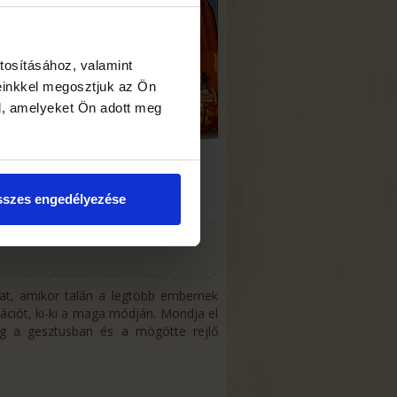
tosításához, valamint
einkkel megosztjuk az Ön
l, amelyeket Ön adott meg
jándék tárgyak
TOVÁBB
szes engedélyezése
kat, amikor talán a legtöbb embernek
lációt, ki-ki a maga módján. Mondja el
yeg a gesztusban és a mögötte rejlő