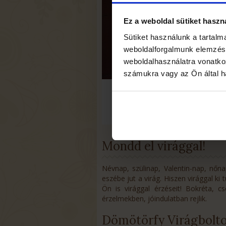
Ez a weboldal sütiket haszn
Sütiket használunk a tartal
weboldalforgalmunk elemzésé
weboldalhasználatra vonatko
számukra vagy az Ön által ha
Virág Kosarak
TOVÁBB
Mondd el virággal!
Névnap, szülinap, Valentin-nap, nőn
eszébe jut a virág. Hiszen virággal k
Ön is virággal érzéseit! Bokréta, 
érzelmekben, jóindulatban rejlik.
Dömötörfy Virágbolto