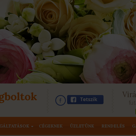
gboltok
Vir
fut
GÁLTATÁSOK
CÉGEKNEK
ÜZLETÜNK
RENDELÉS
G