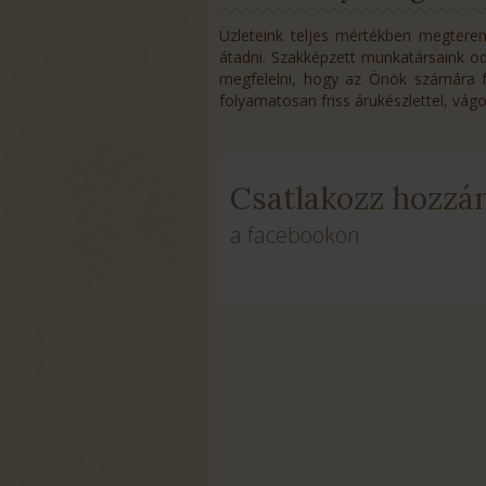
Üzleteink teljes mértékben megterem
átadni. Szakképzett munkatársaink o
megfelelni, hogy az Önök számára fo
folyamatosan friss árukészlettel, vág
Csatlakozz hozzá
a facebookon