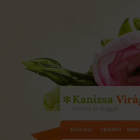
Kanizsa
Virá
Mondd el virággal!
FŐOLDAL
CÉGINFÓ
SZOL