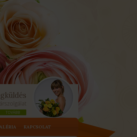
ágküldés
árszolgálat
TOVÁBB
ALÉRIA
KAPCSOLAT