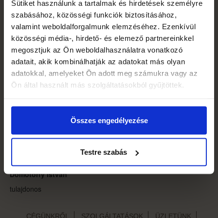
Sütiket használunk a tartalmak és hirdetések személyre
Teleki úti üzltünk hatalmas árukészlettel áll a vásárlók
szabásához, közösségi funkciók biztosításához,
rendelkezésére, ahol élő- és selyemvirágok, sírcsokrok, koszorúk,
valamint weboldalforgalmunk elemzéséhez. Ezenkívül
mécsesek és gyertyák színes palettájával állunk rendelkezésre.
közösségi média-, hirdető- és elemező partnereinkkel
megosztjuk az Ön weboldalhasználatra vonatkozó
Szakképzett virágkötők
adatait, akik kombinálhatják az adatokat más olyan
Vállalkozásunk jelenleg 6 szakképzett eladóval, virágkötővel
adatokkal, amelyeket Ön adott meg számukra vagy az
összekovácsolódott csapatként áll vásárlóink rendelkezésére.
Ön által használt más szolgáltatásokból gyűjtöttek.
Kolléganőink folyamastos tréningeken, virágkötő és dekorációs
továbbképzéseken vesznek részt, hogy minél jobban és a
vásárlók igényeinek megfelelően tudják kiszolgálni a vásárlókat.
Összes engedélyezése
Örömünkre szolgál, hogy megtekintik honlapunkat, s ezáltal
betekintést nyernek cégünk, valamint virágüzleteinek sokszínű és
sokoldalú világába.
Testre szabás
Üdvözlettel:
Dömötörfy István
tulajdonos
CÉGÜNKRŐL
SZOLGÁLTATÁSOK
ÜZLETÜNK