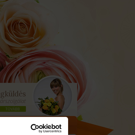
ágküldés
társzolgálat
TOVÁBB
ALÉRIA
KAPCSOLAT