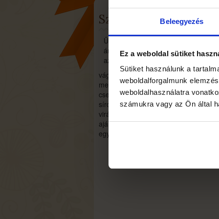
Szolgáltatásaink
Beleegyezés
Üzleteink széleskörű szolgáltatáskíná
árukészlettel, szakképzett eladókkal,
Ez a weboldal sütiket haszn
az év szinte minden napján.
Sütiket használunk a tartal
vágott virágok, virágcsokrok, virágtála
weboldalforgalmunk elemzésé
menyasszonyi csokrok, autódíszek, ki
weboldalhasználatra vonatko
cserepes virágok
sírcsokrok, koszorúk
számukra vagy az Ön által ha
virágküldés
ajándéktárgyak, dekorációs kellékek
egyéb