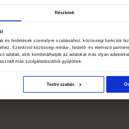
Részletek
lattal, minőségileg és mennyiségileg egyaránt első osztályú
 virágkötőkkel, heti 2-3 alkalommal történő áruszállítással várja Önöket
ál
mak és hirdetések személyre szabásához, közösségi funkciók biz
k és -kosarak
hez. Ezenkívül közösségi média-, hirdető- és elemező partner
tűzők, teremdekoráció
zó adatait, akik kombinálhatják az adatokat más olyan adatokka
sznált más szolgáltatásokból gyűjtöttek.
Testre szabás
Ös