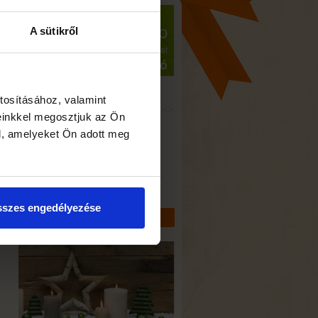
Névnap
A sütikről
2026. augusztus 8., szombat
László
Üzletünk
tosításához, valamint
einkkel megosztjuk az Ön
8800 Nagykanizsa,
l, amelyeket Ön adott meg
Teleki út 1.
Hírek
szes engedélyezése
TOVÁBBI HÍREK MEGTEKINTÉSE