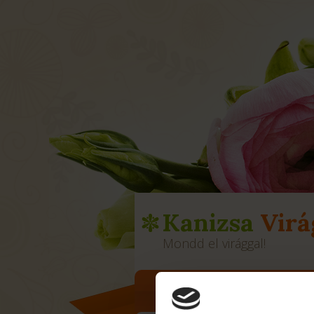
Kanizsa
Virá
Mondd el virággal!
FŐOLDAL
CÉGINFÓ
SZOL