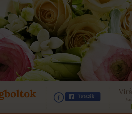
gboltok
Vir
fu
GÁLTATÁSOK
CÉGEKNEK
ÜZLETÜNK
RENDELÉS
G